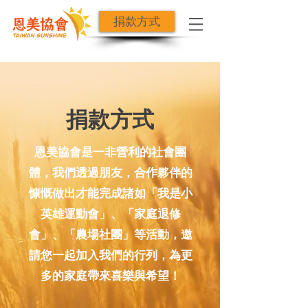
捐款方式
捐款方式
恩美協會是一非營利的社會團
體，我們透過朋友，合作夥伴的
慷慨做出才能完成諸如「我是小
英雄運動會」、「家庭退修
會」、「農場社團」等活動，邀
請您一起加入我們的行列，為更
多的家庭帶來喜樂與希望！